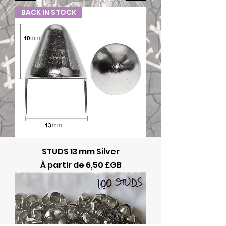
BACK IN STOCK
STUDS 13 mm Silver
Prix promotionnel
À partir de
6,50 £GB