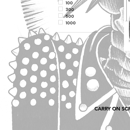
100
300
500
1000
CARRY ON SC