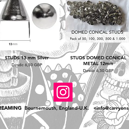
Vista rápida
Vista rápida
STUDS 13 mm Silver
STUDS DOMED CONICAL
METAL 12mm
Precio de oferta
Desde
6,50 GBP
Precio de oferta
Desde
6,50 GBP
REAMING
Bournemouth, England-U.K. <
info@carryons