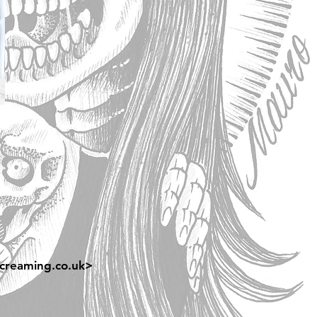
creaming.co.uk
>